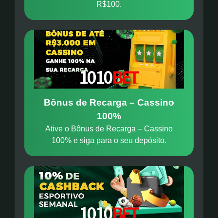
R$100.
Bônus de Recarga – Cassino
100%
Ative o Bônus de Recarga – Cassino
100% e siga para o seu depósito.