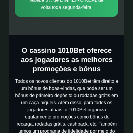
receba 5% de DINHEIRO REAL de
volta toda segunda-feira.
O cassino 1010Bet oferece
aos jogadores as melhores
promoções e bônus
Todos os novos clientes do 1010Bet têm direito a
um bônus de boas-vindas, que pode ser um
bônus de primeiro depósito ou rodadas grátis em
um caça-níqueis. Além disso, para todos os
jogadores atuais, o 1010Bet organiza
regularmente promoções como bônus de
recarga, rodadas grátis, cashback, etc. Também
temos um programa de fidelidade por meio do