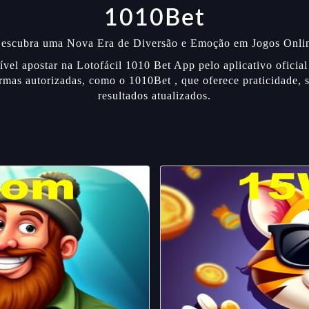
1010Bet
escubra uma Nova Era de Diversão e Emoção em Jogos Onli
ível apostar na Lotofácil 1010 Bet App pelo aplicativo oficia
rmas autorizadas, como o 1010Bet , que oferece praticidade, 
resultados atualizados.