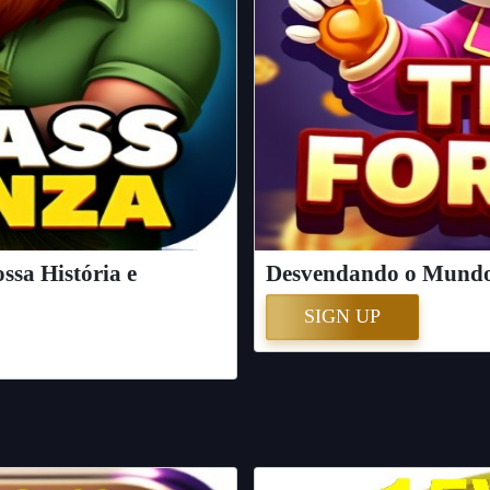
ssa História e
Desvendando o Mundo 
SIGN UP