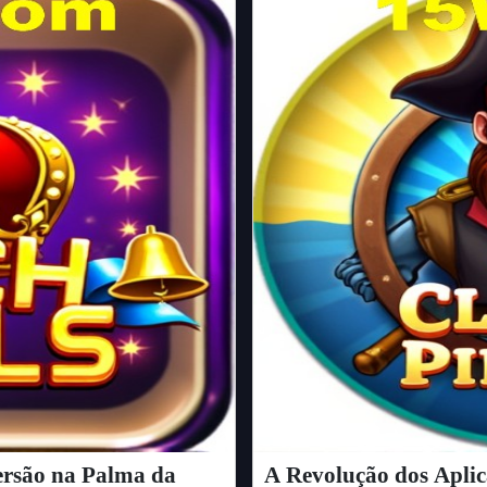
ersão na Palma da
A Revolução dos Aplic