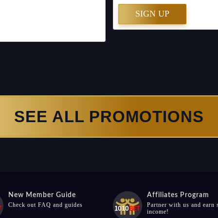
SIGN UP
SEE ALL PROMOTIONS
New Member Guide
Affiliates Program
Check out FAQ and guides
Partner with us and earn
income!