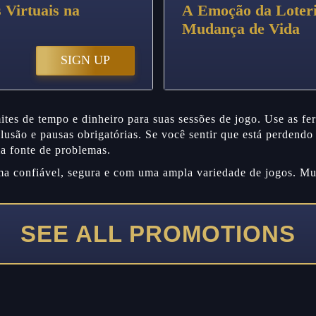
Virtuais na
A Emoção da Loter
Mudança de Vida
SIGN UP
ites de tempo e dinheiro para suas sessões de jogo. Use as fe
lusão e pausas obrigatórias. Se você sentir que está perdendo 
a fonte de problemas.
ma confiável, segura e com uma ampla variedade de jogos. Mui
SEE ALL PROMOTIONS