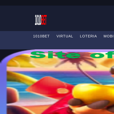
1010BET
VIRTUAL
LOTERIA
MOBI