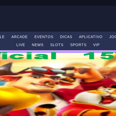
LE
ARCADE
EVENTOS
DICAS
APLICATIVO
JO
LIVE
NEWS
SLOTS
SPORTS
VIP