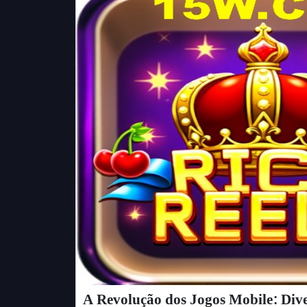
A Revolução dos Jogos Mobile: Div