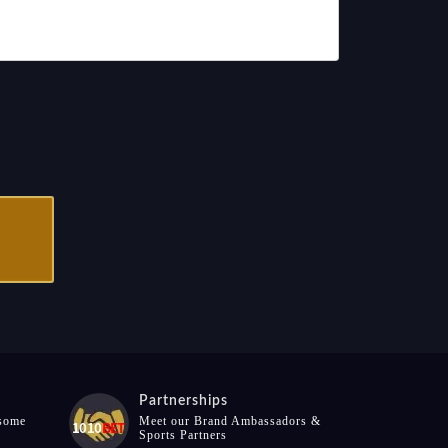
Partnerships
 some
Meet our Brand Ambassadors &
Sports Partners