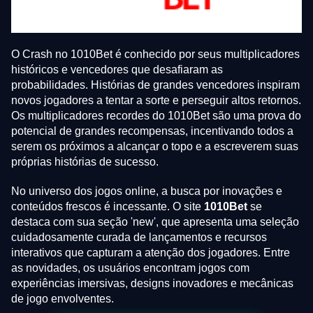
O Crash no 1010Bet é conhecido por seus multiplicadores
históricos e vencedores que desafiaram as
probabilidades. Histórias de grandes vencedores inspiram
novos jogadores a tentar a sorte e perseguir altos retornos.
Os multiplicadores recordes do 1010Bet são uma prova do
potencial de grandes recompensas, incentivando todos a
serem os próximos a alcançar o topo e a escreverem suas
próprias histórias de sucesso.
No universo dos jogos online, a busca por inovações e
conteúdos frescos é incessante. O site
1010Bet
se
destaca com sua seção 'new', que apresenta uma seleção
cuidadosamente curada de lançamentos e recursos
interativos que capturam a atenção dos jogadores. Entre
as novidades, os usuários encontram jogos com
experiências imersivas, designs inovadores e mecânicas
de jogo envolventes.