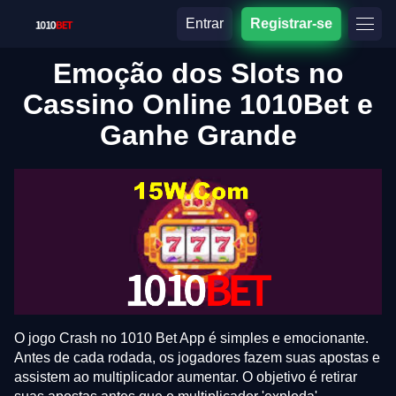
Entrar
Registrar-se
Emoção dos Slots no
Cassino Online 1010Bet e
Ganhe Grande
O jogo Crash no 1010 Bet App é simples e emocionante.
Antes de cada rodada, os jogadores fazem suas apostas e
assistem ao multiplicador aumentar. O objetivo é retirar