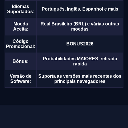
Idiomas
Português, Inglês, Espanhol e mais
Suportados:
Moeda
Real Brasileiro (BRL) e várias outras
Aceita:
moedas
Código
BONUS2026
Promocional:
Probabilidades MAIORES, retirada
Bônus:
rápida
Versão de
Suporta as versões mais recentes dos
Software:
principais navegadores