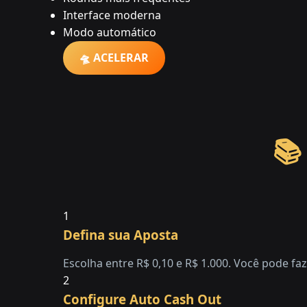
Interface moderna
Modo automático
🛸 ACELERAR
📚
1
Defina sua Aposta
Escolha entre R$ 0,10 e R$ 1.000. Você pode fa
2
Configure Auto Cash Out