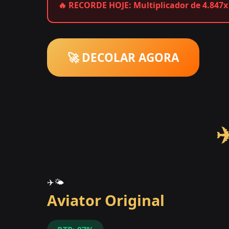
🔥
RECORDE HOJE:
Multiplicador de 4.847x
🚀 DECOLAR AGORA
✈
✈️🌤️
Aviator Original