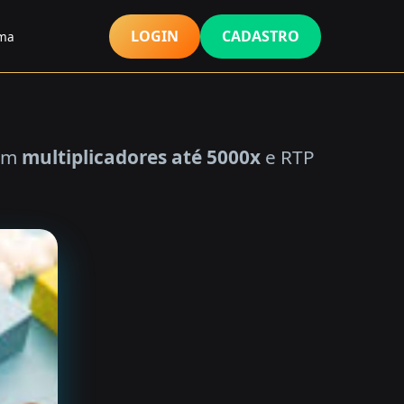
LOGIN
CADASTRO
rma
com
multiplicadores até 5000x
e RTP