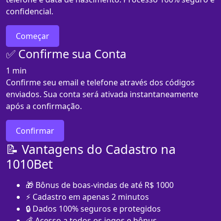
confidencial.
Começar
✅ Confirme sua Conta
1 min
Confirme seu email e telefone através dos códigos
enviados. Sua conta será ativada instantaneamente
após a confirmação.
Confirmar
📝 Vantagens do Cadastro na
1010Bet
🎁 Bônus de boas-vindas de até R$ 1000
⚡ Cadastro em apenas 2 minutos
🔒 Dados 100% seguros e protegidos
💰 Acesso a todos os jogos e bônus