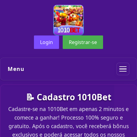
Login
Registrar-se
Menu
📝 Cadastro 1010Bet
Cadastre-se na 1010Bet em apenas 2 minutos e
comece a ganhar! Processo 100% seguro e
gratuito. Após o cadastro, você receberá bônus
exclusivos e poderá acessar todos os nossos