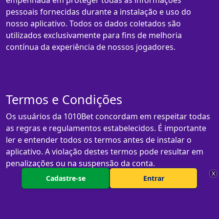
empenhada em proteger todas as informações
pessoais fornecidas durante a instalação e uso do
nosso aplicativo. Todos os dados coletados são
utilizados exclusivamente para fins de melhoria
contínua da experiência de nossos jogadores.
Termos e Condições
Os usuários da 1010Bet concordam em respeitar todas
as regras e regulamentos estabelecidos. É importante
ler e entender todos os termos antes de instalar o
aplicativo. A violação destes termos pode resultar em
penalizações ou na suspensão da conta.
X
Cadastre-se
Entrar