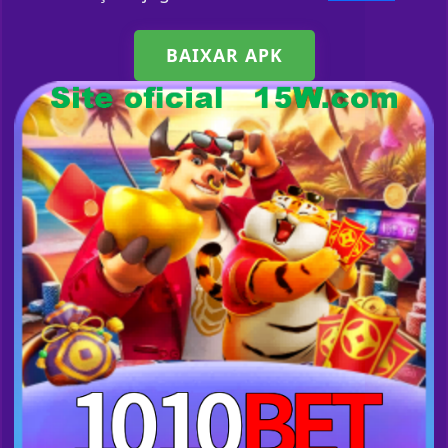
BAIXAR APK