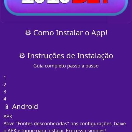
⚙️ Como Instalar o App!
⚙️ Instruções de Instalação
Guia completo passo a passo
1
2
3
4
📱 Android
APK
Ative "Fontes desconhecidas" nas configurações, baixe
o APK e toque para instalar. Processo simples!