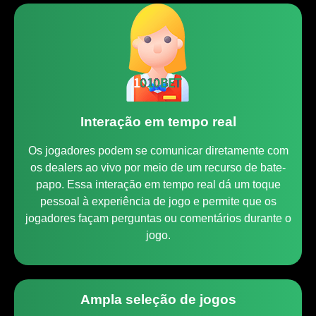
Interação em tempo real
Os jogadores podem se comunicar diretamente com
os dealers ao vivo por meio de um recurso de bate-
papo. Essa interação em tempo real dá um toque
pessoal à experiência de jogo e permite que os
jogadores façam perguntas ou comentários durante o
jogo.
Ampla seleção de jogos