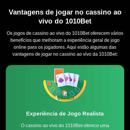
Vantagens de jogar no cassino ao
vivo do 1010Bet
Os jogos de cassino ao vivo do 1010Bet oferecem vários
benefícios que melhoram a experiência geral de jogo
online para os jogadores. Aqui estão algumas das
vantagens de jogar no cassino ao vivo da 1010Bet:
Experiência de Jogo Realista
O cassino ao vivo do 1010Bet oferece uma