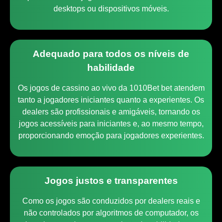
desktops ou dispositivos móveis.
Adequado para todos os níveis de
habilidade
Os jogos de cassino ao vivo da 1010Bet bet atendem
tanto a jogadores iniciantes quanto a experientes. Os
dealers são profissionais e amigáveis, tornando os
jogos acessíveis para iniciantes e, ao mesmo tempo,
proporcionando emoção para jogadores experientes.
Jogos justos e transparentes
Como os jogos são conduzidos por dealers reais e
não controlados por algoritmos de computador, os