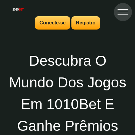
Conecte-se
Registro
Descubra O
Mundo Dos Jogos
Em 1010Bet E
Ganhe Prêmios