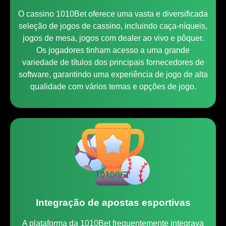
O cassino 1010Bet oferece uma vasta e diversificada
seleção de jogos de cassino, incluindo caça-níqueis,
jogos de mesa, jogos com dealer ao vivo e pôquer.
Os jogadores tinham acesso a uma grande
variedade de títulos dos principais fornecedores de
software, garantindo uma experiência de jogo de alta
qualidade com vários temas e opções de jogo.
Integração de apostas esportivas
A plataforma da 1010Bet frequentemente integrava