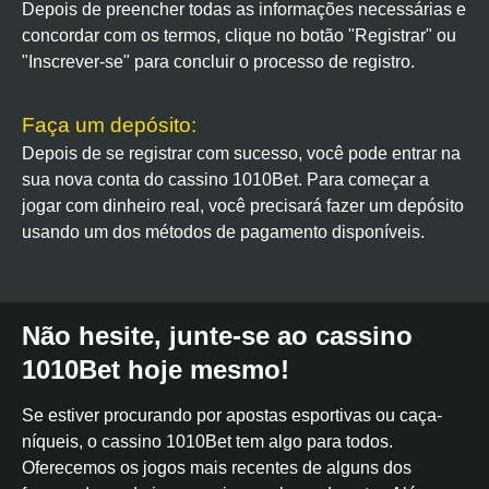
Depois de preencher todas as informações necessárias e
concordar com os termos, clique no botão "Registrar" ou
"Inscrever-se" para concluir o processo de registro.
Faça um depósito:
Depois de se registrar com sucesso, você pode entrar na
sua nova conta do cassino 1010Bet. Para começar a
jogar com dinheiro real, você precisará fazer um depósito
usando um dos métodos de pagamento disponíveis.
Não hesite, junte-se ao cassino
1010Bet hoje mesmo!
Se estiver procurando por apostas esportivas ou caça-
níqueis, o cassino 1010Bet tem algo para todos.
Oferecemos os jogos mais recentes de alguns dos