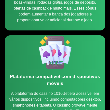
boas-vindas, rodadas grátis, jogos de depósito,
ofertas de cashback e muito mais. Esses bônus
podem aumentar a banca dos jogadores e
proporcionar valor adicional durante o jogo.
Plataforma compatível com dispositivos
móveis
A plataforma do cassino 1010Bet era acessível em
vários dispositivos, incluindo computadores desktop,
smartphones e tablets. O cassino provavelmente