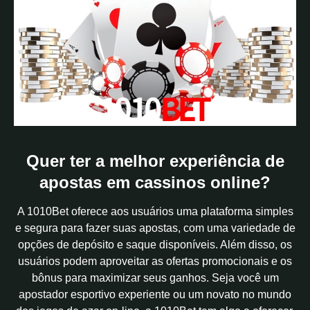
Quer ter a melhor experiência de
apostas em cassinos online?
A 1010Bet oferece aos usuários uma plataforma simples
e segura para fazer suas apostas, com uma variedade de
opções de depósito e saque disponíveis. Além disso, os
usuários podem aproveitar as ofertas promocionais e os
bônus para maximizar seus ganhos. Seja você um
apostador esportivo experiente ou um novato no mundo