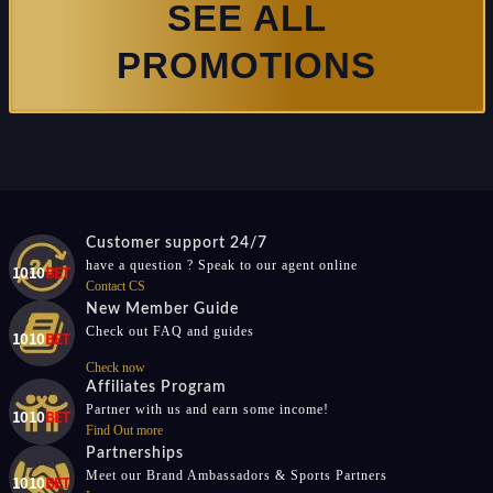
SEE ALL
PROMOTIONS
Customer support 24/7
have a question ? Speak to our agent online
Contact CS
New Member Guide
Check out FAQ and guides
Check now
Affiliates Program
Partner with us and earn some income!
Find Out more
Partnerships
Meet our Brand Ambassadors & Sports Partners