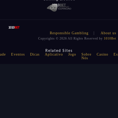
Responsible Gambling
About us
Copyrights © 2026 All Rights Reserved by
1010Bet
Related Sites
ade
Eventos
Dicas
Aplicativo
Jogo
Sobre
Casino
Es
Nós