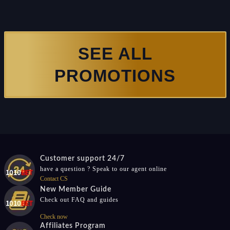
SEE ALL
PROMOTIONS
Customer support 24/7
have a question ? Speak to our agent online
Contact CS
New Member Guide
Check out FAQ and guides
Check now
Affiliates Program