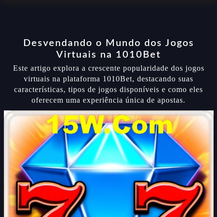
Desvendando o Mundo dos Jogos
Virtuais na 1010Bet
Este artigo explora a crescente popularidade dos jogos
virtuais na plataforma 1010Bet, destacando suas
características, tipos de jogos disponíveis e como eles
oferecem uma experiência única de apostas.