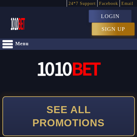
24*7 Support
Facebook
Email
LOGIN
SIGN UP
Menu
SEE ALL
PROMOTIONS