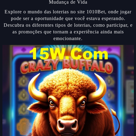
Mudança de Vida
Explore o mundo das loterias no site 1010Bet, onde jogar
pode ser a oportunidade que você estava esperando.
Descubra os diferentes tipos de loterias, como participar, e
as promoções que tornam a experiência ainda mais
emocionante.