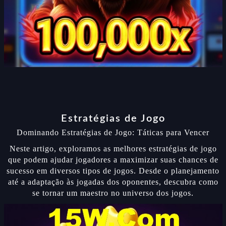
Estratégias de Jogo
Dominando Estratégias de Jogo: Táticas para Vencer
Neste artigo, exploramos as melhores estratégias de jogo
que podem ajudar jogadores a maximizar suas chances de
sucesso em diversos tipos de jogos. Desde o planejamento
até a adaptação às jogadas dos oponentes, descubra como
se tornar um maestro no universo dos jogos.