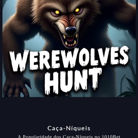
Caça-Níqueis
A Popularidade dos Caça-Níqueis no 1010Bet