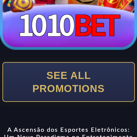
SEE ALL
PROMOTIONS
A Ascensão dos Esportes Eletrônicos: