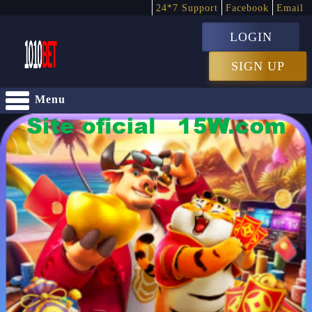
24*7 Support
Facebook
Email
LOGIN
SIGN UP
Menu